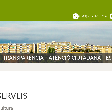
ADIA DEL VALLÈS
(+34) 937 182 216
TRANSPARÈNCIA
ATENCIÓ CIUTADANA
ES
SERVEIS
ultura