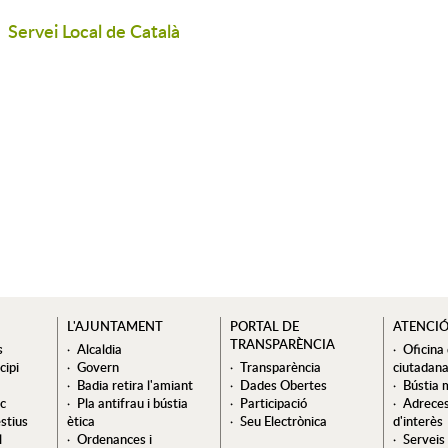
Servei Local de Català
L'AJUNTAMENT
PORTAL DE
ATENCI
TRANSPARÈNCIA
s
Alcaldia
Oficina
cipi
Govern
Transparència
ciutadan
Badia retira l'amiant
Dades Obertes
Bústia 
ic
Pla antifrau i bústia
Participació
Adreces
stius
ètica
Seu Electrònica
d'interès
l
Ordenances i
Serveis