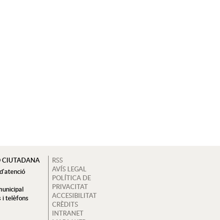
Ó CIUTADANA
RSS
AVÍS LEGAL
 d'atenció
POLÍTICA DE
a
PRIVACITAT
municipal
ACCESIBILITAT
 i telèfons
CRÈDITS
INTRANET