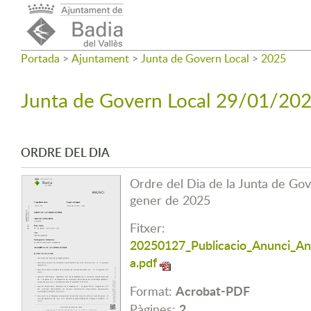
Portada
>
Ajuntament
>
Junta de Govern Local
>
2025
Junta de Govern Local 29/01/20
ORDRE DEL DIA
Ordre del Dia de la Junta de Go
gener de 2025
Fitxer:
20250127_Publicacio_Anunci_An
a.pdf
Acrobat-PDF
Format:
2
Pàgines: