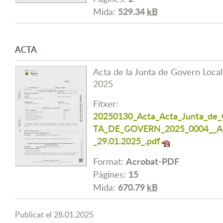
529.34
kB
Mida:
ACTA
Acta de la Junta de Govern Loca
2025
Fitxer:
20250130_Acta_Acta_Junta_d
TA_DE_GOVERN_2025_0004__Acta
_29.01.2025_.pdf
Acrobat-PDF
Format:
15
Pàgines:
670.79
kB
Mida:
Publicat el
28.01.2025