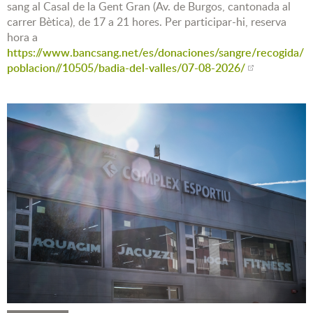
sang al Casal de la Gent Gran (Av. de Burgos, cantonada al
carrer Bètica), de 17 a 21 hores. Per participar-hi, reserva
hora a
https://www.bancsang.net/es/donaciones/sangre/recogida/
poblacion//10505/badia-del-valles/07-08-2026/