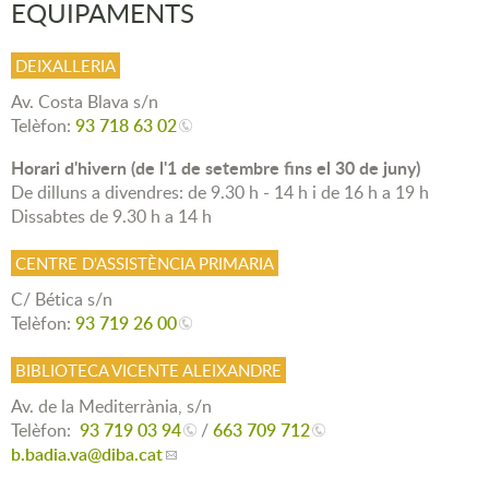
EQUIPAMENTS
DEIXALLERIA
Av. Costa Blava s/n
Telèfon:
93 718 63 02
Horari d'hivern (de l'1 de setembre fins el 30 de juny)
De dilluns a divendres: de 9.30 h - 14 h i de 16 h a 19 h
Dissabtes de 9.30 h a 14 h
CENTRE D'ASSISTÈNCIA PRIMARIA
C/ Bética s/n
Telèfon:
93 719 26 00
BIBLIOTECA VICENTE ALEIXANDRE
Av. de la Mediterrània, s/n
Telèfon:
93 719 03 94
/
663 709 712
b.badia.va
@diba.cat