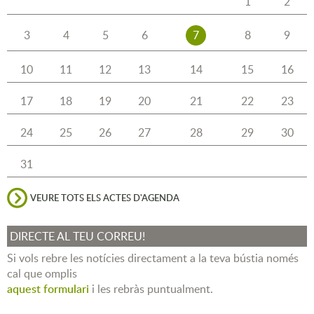
1
2
3
4
5
6
7
8
9
10
11
12
13
14
15
16
17
18
19
20
21
22
23
24
25
26
27
28
29
30
31
VEURE TOTS ELS ACTES D'AGENDA
DIRECTE AL TEU CORREU!
Si vols rebre les notícies directament a la teva bústia només
cal que omplis
aquest formulari
i les rebràs puntualment.