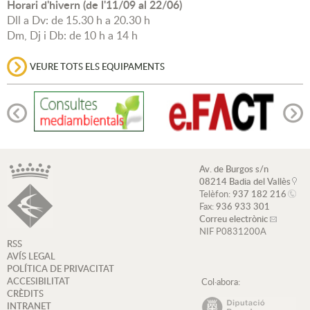
Horari d'hivern (de l'11/09 al 22/06)
Dll a Dv: de 15.30 h a 20.30 h
Dm, Dj i Db: de 10 h a 14 h
VEURE TOTS ELS EQUIPAMENTS
Av. de Burgos s/n
08214 Badia del Vallès
Telèfon:
937 182 216
Fax:
936 933 301
Correu electrònic
NIF P0831200A
RSS
AVÍS LEGAL
POLÍTICA DE PRIVACITAT
ACCESIBILITAT
Col·abora:
CRÈDITS
INTRANET