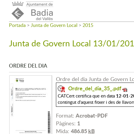
Portada
>
Junta de Govern Local
>
2015
Junta de Govern Local 13/01/20
ORDRE DEL DIA
Ordre del dia Junta de Govern L
Ordre_del_dia_35_.pdf
12-01-2
CATCert certifica que en data
contingut d'aquest fitxer i des de llavor
Acrobat-PDF
Format:
1
Pàgines:
486.85
kB
Mida: