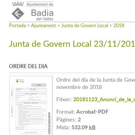
Portada
>
Ajuntament
>
Junta de Govern Local
>
2018
Junta de Govern Local 23/11/20
ORDRE DEL DIA
Ordre del dia de la Junta de Gov
novembre de 2018
20181123_Anunci_de_la_c
Fitxer:
Acrobat-PDF
Format:
2
Pàgines:
532.09
kB
Mida: