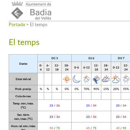
Portada
>
El temps
El temps
DC 5
DJ 6
DV 7
Dades
0-
6-
12-
18-
12-
18-
12-
0-6
6-12
0-12
6
12
18
24
18
24
24
Estat del cel
Prob. precip.
%
%
%
0%
0%
70%
90%
15%
20%
55%
Cota de neu
Temp. mín./màx.
23
/
36
23
/
34
23
/
34
(°C)
Sen. tèrm.
23
/
36
23
/
36
23
/
34
mín./màx. (°C)
Hum. rel. mín./màx.
50
/
70
45
/
75
45
/
90