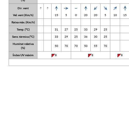
(%)
Dir. vent
?
?
Vel. vent (Km/h)
15
5
0
20
20
5
10
15
Ratxa màx. (Km/h)
Temp. (°C)
31
27
25
33
29
25
Sens. tèrmica (°C)
33
29
25
36
30
25
Humitat relativa
50
70
70
50
55
70
(%)
Índex UV máxim
8
8
8