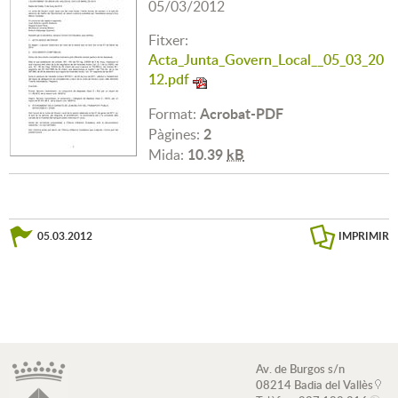
05/03/2012
Fitxer:
Acta_Junta_Govern_Local__05_03_20
12.pdf
Acrobat-PDF
Format:
2
Pàgines:
10.39
kB
Mida:
05.03.2012
IMPRIMIR
Av. de Burgos s/n
08214 Badia del Vallès