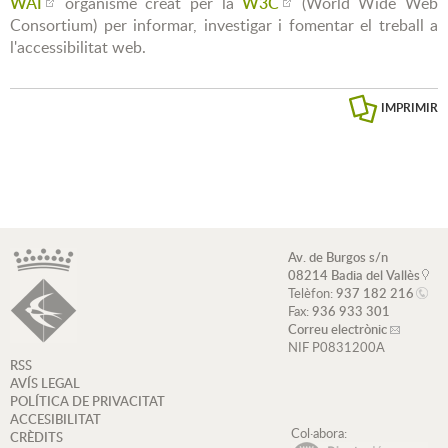
WAI
organisme creat per la
W3C
(World Wide Web
Consortium) per informar, investigar i fomentar el treball a
l'accessibilitat web.
IMPRIMIR
Av. de Burgos s/n
08214 Badia del Vallès
Telèfon:
937 182 216
Fax:
936 933 301
Correu electrònic
NIF P0831200A
RSS
AVÍS LEGAL
POLÍTICA DE PRIVACITAT
ACCESIBILITAT
Col·abora:
CRÈDITS