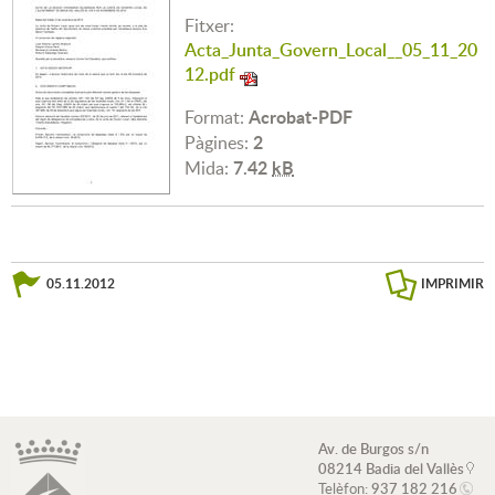
Fitxer:
Acta_Junta_Govern_Local__05_11_20
12.pdf
Acrobat-PDF
Format:
2
Pàgines:
7.42
kB
Mida:
05.11.2012
IMPRIMIR
Av. de Burgos s/n
08214 Badia del Vallès
Telèfon:
937 182 216