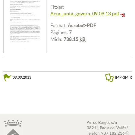
Fitxer:
Acta_junta_govern_09.09.13.pdf
Acrobat-PDF
Format:
7
Pàgines:
738.15
kB
Mida:
09.09.2013
IMPRIMIR
Av. de Burgos s/n
08214 Badia del Vallès
Telèfon:
937 182 216