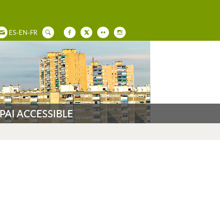
ES
-
EN
-
FR
PAI ACCESSIBLE