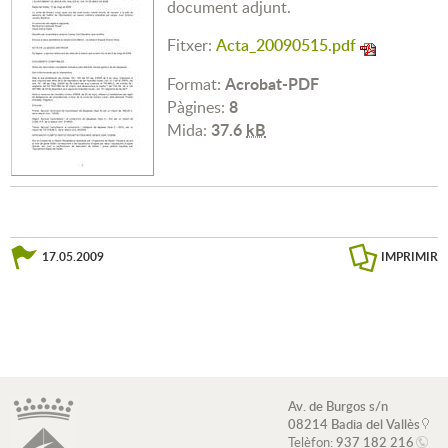
document adjunt.
Fitxer:
Acta_20090515.pdf
Acrobat-PDF
Format:
8
Pàgines:
37.6
kB
Mida:
17.05.2009
IMPRIMIR
Av. de Burgos s/n
08214 Badia del Vallès
Telèfon:
937 182 216