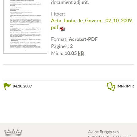
document adjunt.
Fitxer:
Acta_Junta_de_Govern__02_10_2009.
pdf
Acrobat-PDF
Format:
2
Pàgines:
10.05
kB
Mida:
04.10.2009
IMPRIMIR
Av. de Burgos s/n