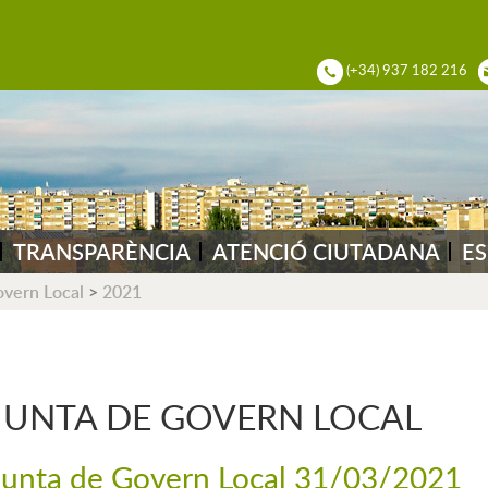
ADIA DEL VALLÈS
(+34) 937 182 216
TRANSPARÈNCIA
ATENCIÓ CIUTADANA
ES
overn Local
>
2021
JUNTA DE GOVERN LOCAL
Junta de Govern Local 31/03/2021