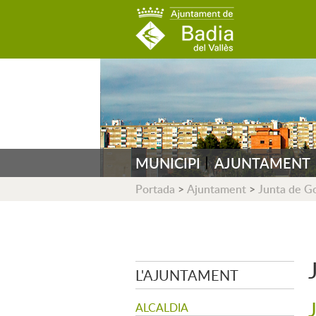
AJUNTAMENT DE B
MUNICIPI
AJUNTAMENT
Portada
>
Ajuntament
>
Junta de G
L'AJUNTAMENT
ALCALDIA