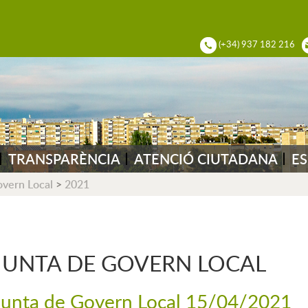
ADIA DEL VALLÈS
(+34) 937 182 216
TRANSPARÈNCIA
ATENCIÓ CIUTADANA
ES
overn Local
>
2021
JUNTA DE GOVERN LOCAL
Junta de Govern Local 15/04/2021