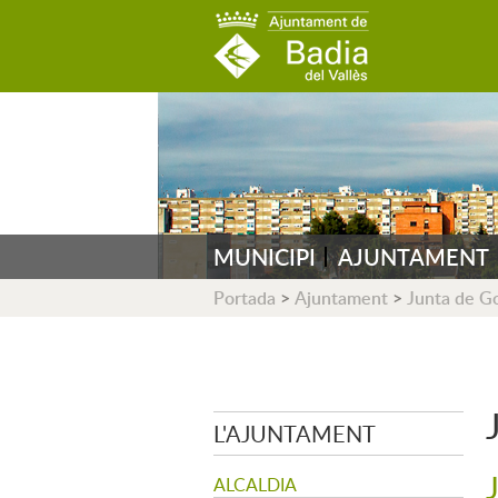
AJUNTAMENT DE B
MUNICIPI
AJUNTAMENT
Portada
>
Ajuntament
>
Junta de G
L'AJUNTAMENT
ALCALDIA