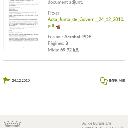
document adjunt.
Fitxer:
Acta_Junta_de_Govern__24_12_2010.
pdf
Acrobat-PDF
Format:
8
Pàgines:
69.92
kB
Mida:
24.12.2010
IMPRIMIR
Av. de Burgos s/n