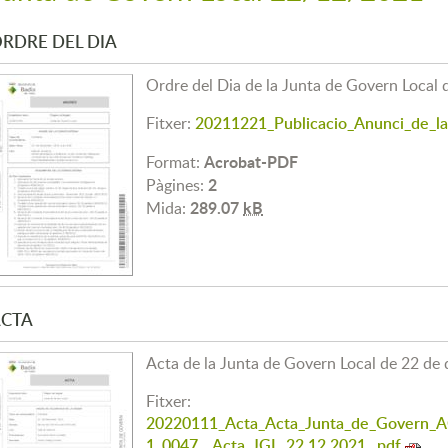
RDRE DEL DIA
Ordre del Dia de la Junta de Govern Local
Fitxer:
20211221_Publicacio_Anunci_de_la
Acrobat-PDF
Format:
2
Pàgines:
289.07
kB
Mida:
CTA
Acta de la Junta de Govern Local de 22 de
Fitxer:
20220111_Acta_Acta_Junta_de_Gover
1_0047__Acta_JGL_22.12.2021_.pdf