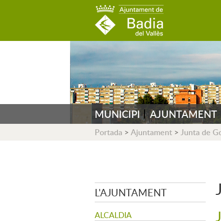
AJUNTAMENT DE B
MUNICIPI
AJUNTAMENT
Portada
>
Ajuntament
>
Junta de G
L'AJUNTAMENT
ALCALDIA