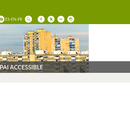
ES
-
EN
-
FR
PAI ACCESSIBLE