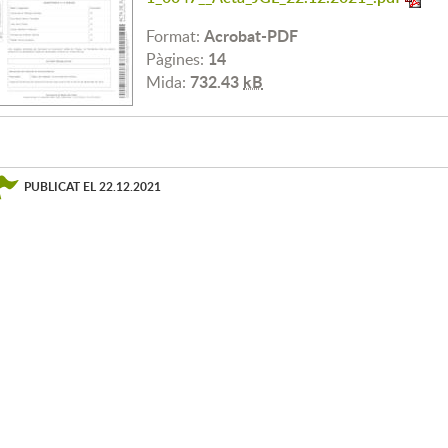
Acrobat-PDF
Format:
14
Pàgines:
732.43
kB
Mida:
PUBLICAT EL
22.12.2021