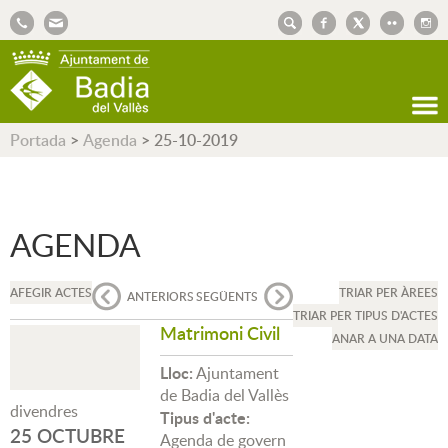
AJUNTAMENT DE BADIA DEL VALLÈS
Portada
>
Agenda
>
25-10-2019
AGENDA
AFEGIR ACTES
TRIAR PER ÀREES
ANTERIORS
SEGÜENTS
TRIAR PER TIPUS D'ACTES
Matrimoni Civil
ANAR A UNA DATA
Lloc:
Ajuntament
de Badia del Vallès
divendres
Tipus d'acte:
25 OCTUBRE
Agenda de govern