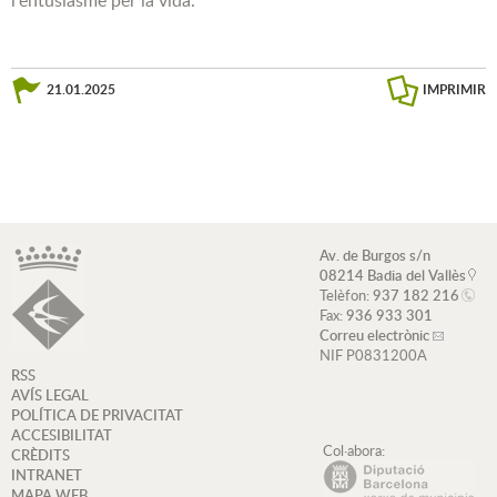
l'entusiasme per la vida.
21.01.2025
IMPRIMIR
Av. de Burgos s/n
08214 Badia del Vallès
Telèfon:
937 182 216
Fax:
936 933 301
Correu electrònic
NIF P0831200A
RSS
AVÍS LEGAL
POLÍTICA DE PRIVACITAT
ACCESIBILITAT
Col·abora:
CRÈDITS
INTRANET
MAPA WEB