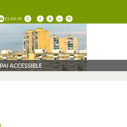
ES
-
EN
-
FR
PAI ACCESSIBLE
o