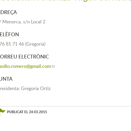
ADREÇA
/ Menorca, s/n Local 2
ELÈFON
76 81 71 46 (Gregoria)
ORREU ELECTRÒNIC
asilio.romero
@gmail.com
UNTA
residenta: Gregoria Ortiz
PUBLICAT EL
24.03.2015