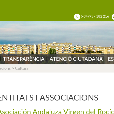
ADIA DEL VALLÈS
(+34) 937 182 216
TRANSPARÈNCIA
ATENCIÓ CIUTADANA
ES
iacions
>
Cultura
ENTITATS I ASSOCIACIONS
Asociación Andaluza Virgen del Rocí