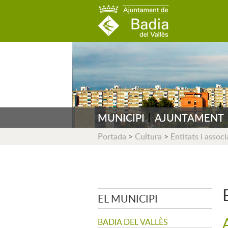
AJUNTAMENT DE B
MUNICIPI
AJUNTAMENT
Portada
>
Cultura
>
Entitats i assoc
EL MUNICIPI
BADIA DEL VALLÈS