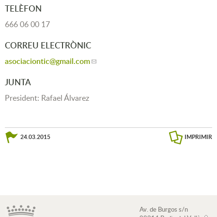
TELÈFON
666 06 00 17
CORREU ELECTRÒNIC
asociaciontic
@gmail.com
JUNTA
President: Rafael Álvarez
24.03.2015
IMPRIMIR
Av. de Burgos s/n