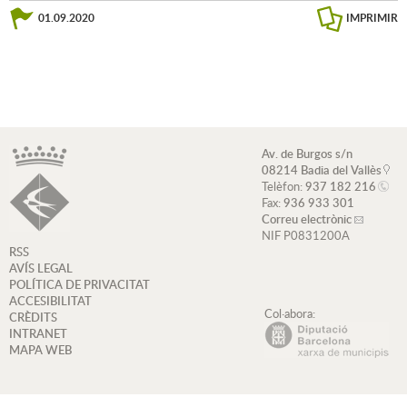
01.09.2020
IMPRIMIR
Av. de Burgos s/n
08214 Badia del Vallès
Telèfon:
937 182 216
Fax:
936 933 301
Correu electrònic
NIF P0831200A
RSS
AVÍS LEGAL
POLÍTICA DE PRIVACITAT
ACCESIBILITAT
Col·abora:
CRÈDITS
INTRANET
MAPA WEB