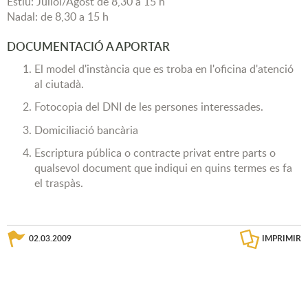
Estiu: Juliol/Agost de 8,30 a 15 h
Nadal: de 8,30 a 15 h
DOCUMENTACIÓ A APORTAR
El model d'instància que es troba en l'oficina d'atenció
al ciutadà.
Fotocopia del DNI de les persones interessades.
Domiciliació bancària
Escriptura pública o contracte privat entre parts o
qualsevol document que indiqui en quins termes es fa
el traspàs.
02.03.2009
IMPRIMIR