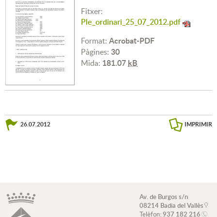
Fitxer:
Ple_ordinari_25_07_2012.pdf
Acrobat-PDF
Format:
30
Pàgines:
181.07
kB
Mida:
26.07.2012
IMPRIMIR
Av. de Burgos s/n
08214 Badia del Vallès
Telèfon:
937 182 216