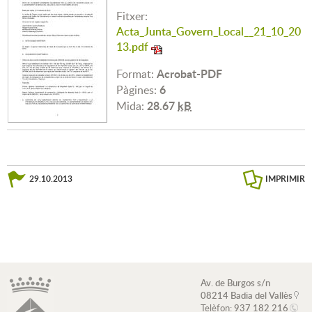
Fitxer:
Acta_Junta_Govern_Local__21_10_20
13.pdf
Acrobat-PDF
Format:
6
Pàgines:
28.67
kB
Mida:
29.10.2013
IMPRIMIR
Av. de Burgos s/n
08214 Badia del Vallès
Telèfon:
937 182 216