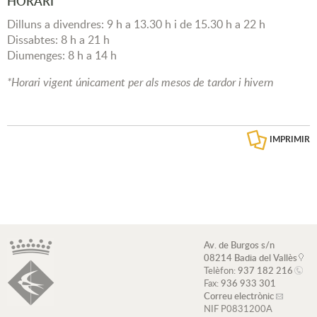
HORARI
Dilluns a divendres: 9 h a 13.30 h i de 15.30 h a 22 h
Dissabtes: 8 h a 21 h
Diumenges: 8 h a 14 h
*Horari vigent únicament per als mesos de tardor i hivern
IMPRIMIR
Av. de Burgos s/n
08214 Badia del Vallès
Telèfon:
937 182 216
Fax:
936 933 301
Correu electrònic
NIF P0831200A