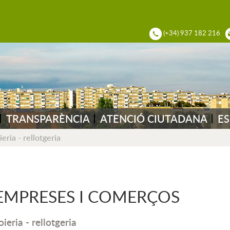
ADIA DEL VALLÈS
(+34) 937 182 216
TRANSPARÈNCIA
ATENCIÓ CIUTADANA
ES
ieria - rellotgeria
EMPRESES I COMERÇOS
oieria - rellotgeria