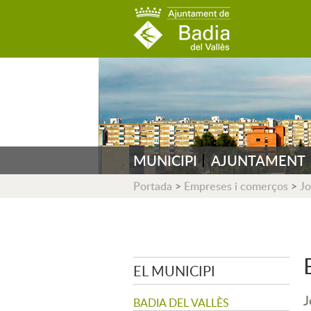
AJUNTAMENT DE B
MUNICIPI
AJUNTAMENT
Portada
>
Empreses i comerços
>
Jo
EL MUNICIPI
J
BADIA DEL VALLÈS