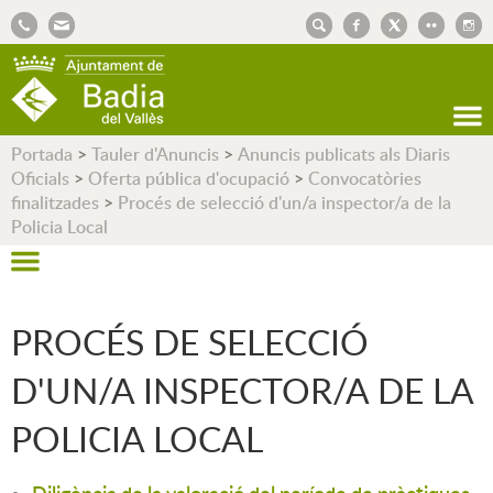
AJUNTAMENT DE BADIA DEL VALLÈS
Portada
>
Tauler d'Anuncis
>
Anuncis publicats als Diaris
Oficials
>
Oferta pública d'ocupació
>
Convocatòries
finalitzades
>
Procés de selecció d'un/a inspector/a de la
Policia Local
PROCÉS DE SELECCIÓ
D'UN/A INSPECTOR/A DE LA
POLICIA LOCAL
Diligència de la valoració del període de pràctiques