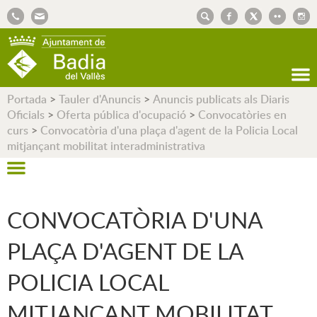
AJUNTAMENT DE BADIA DEL VALLÈS
Portada
>
Tauler d'Anuncis
>
Anuncis publicats als Diaris
Oficials
>
Oferta pública d'ocupació
>
Convocatòries en
curs
>
Convocatòria d'una plaça d'agent de la Policia Local
mitjançant mobilitat interadministrativa
CONVOCATÒRIA D'UNA
PLAÇA D'AGENT DE LA
POLICIA LOCAL
MITJANÇANT MOBILITAT