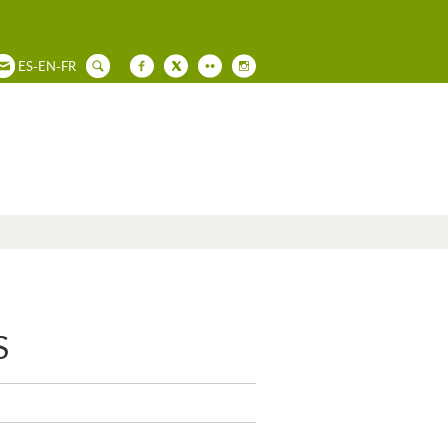
ES
-
EN
-
FR
S