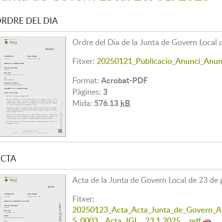
RDRE DEL DIA
Ordre del Dia de la Junta de Govern Local 
Fitxer:
20250121_Publicacio_Anunci_Anunc
Acrobat-PDF
Format:
3
Pàgines:
576.13
kB
Mida:
CTA
Acta de la Junta de Govern Local de 23 de
Fitxer:
20250123_Acta_Acta_Junta_de_Gover
5_0003__Acta_JGL__23.1.2025__.pdf