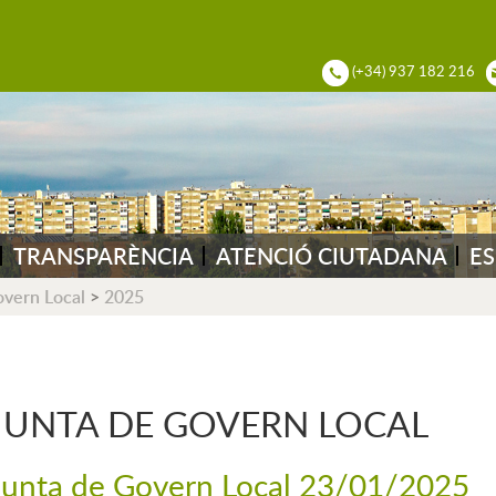
ADIA DEL VALLÈS
(+34) 937 182 216
TRANSPARÈNCIA
ATENCIÓ CIUTADANA
ES
overn Local
>
2025
JUNTA DE GOVERN LOCAL
Junta de Govern Local 23/01/2025