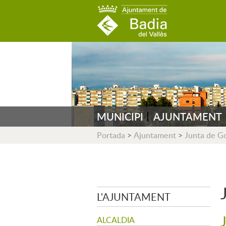
AJUNTAMENT DE B
MUNICIPI
AJUNTAMENT
Portada
>
Ajuntament
>
Junta de G
L'AJUNTAMENT
ALCALDIA