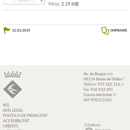
2.19
MB
Mida:
22.03.2019
IMPRIMIR
Av. de Burgos s/n
08214 Badia del Vallès
Telèfon:
937 182 216
Fax:
936 933 301
Correu electrònic
NIF P0831200A
RSS
AVÍS LEGAL
POLÍTICA DE PRIVACITAT
ACCESIBILITAT
Col·abora:
CRÈDITS