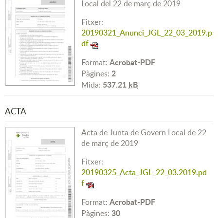
Local del 22 de març de 2019
Fitxer:
20190321_Anunci_JGL_22_03_2019.p
df
Acrobat-PDF
Format:
2
Pàgines:
537.21
kB
Mida:
ACTA
Acta de Junta de Govern Local de 22
de març de 2019
Fitxer:
20190325_Acta_JGL_22_03.2019.pd
f
Acrobat-PDF
Format:
30
Pàgines: