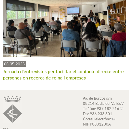
06.05.2026
Jornada d'entrevistes per facilitar el contacte directe entre
persones en recerca de feina i empreses
Av. de Burgos s/n
08214 Badia del Vallès
Telèfon:
937 182 216
Fax:
936 933 301
Correu electrònic
NIF P0831200A