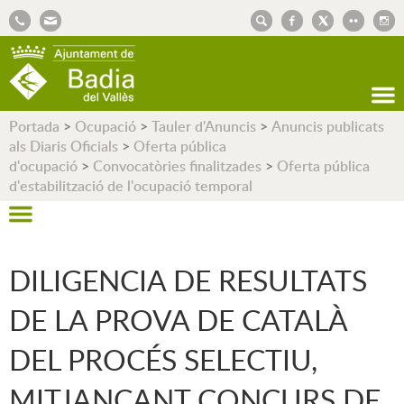
AJUNTAMENT DE BADIA DEL VALLÈS
Portada
>
Ocupació
>
Tauler d'Anuncis
>
Anuncis publicats
als Diaris Oficials
>
Oferta pública
d'ocupació
>
Convocatòries finalitzades
>
Oferta pública
d'estabilització de l'ocupació temporal
DILIGENCIA DE RESULTATS
DE LA PROVA DE CATALÀ
DEL PROCÉS SELECTIU,
MITJANÇANT CONCURS DE