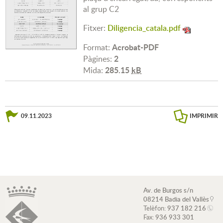
al grup C2
Fitxer:
Diligencia_catala.pdf
Acrobat-PDF
Format:
2
Pàgines:
285.15
kB
Mida:
09.11.2023
IMPRIMIR
Av. de Burgos s/n
08214 Badia del Vallès
Telèfon:
937 182 216
Fax:
936 933 301