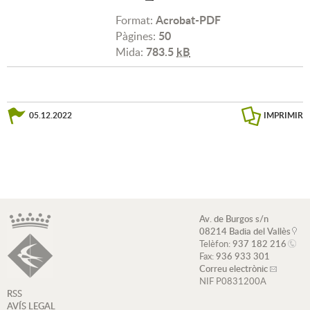
Acrobat-PDF
Format:
50
Pàgines:
783.5
kB
Mida:
05.12.2022
IMPRIMIR
Av. de Burgos s/n
08214 Badia del Vallès
Telèfon:
937 182 216
Fax:
936 933 301
Correu electrònic
NIF P0831200A
RSS
AVÍS LEGAL