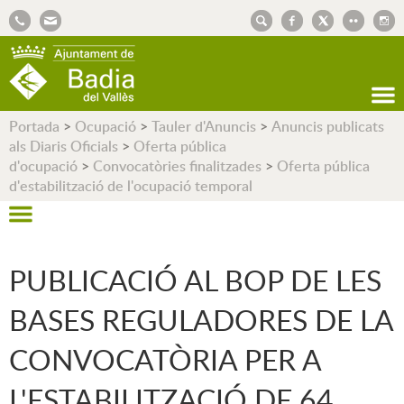
AJUNTAMENT DE BADIA DEL VALLÈS
Portada
>
Ocupació
>
Tauler d'Anuncis
>
Anuncis publicats
als Diaris Oficials
>
Oferta pública
d'ocupació
>
Convocatòries finalitzades
>
Oferta pública
d'estabilització de l'ocupació temporal
PUBLICACIÓ AL BOP DE LES
BASES REGULADORES DE LA
CONVOCATÒRIA PER A
L'ESTABILITZACIÓ DE 64