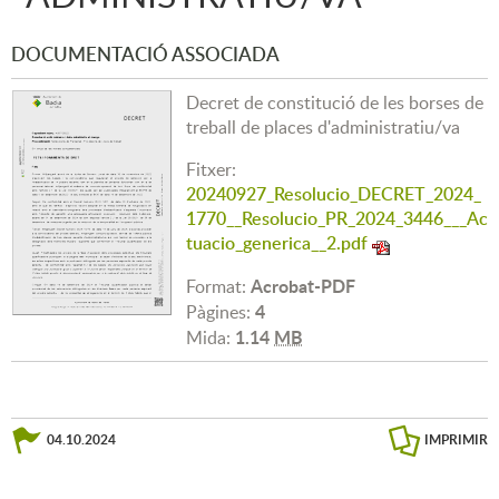
DOCUMENTACIÓ ASSOCIADA
Decret de constitució de les borses de
treball de places d'administratiu/va
Fitxer:
20240927_Resolucio_DECRET_2024_
1770__Resolucio_PR_2024_3446___Ac
tuacio_generica__2.pdf
Acrobat-PDF
Format:
4
Pàgines:
1.14
MB
Mida:
04.10.2024
IMPRIMIR