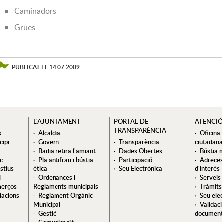
Caminadors
Grues
PUBLICAT EL
14.07.2009
L'AJUNTAMENT
PORTAL DE
ATENCI
TRANSPARÈNCIA
s
Alcaldia
Oficina
cipi
Govern
Transparència
ciutadan
Badia retira l'amiant
Dades Obertes
Bústia 
ic
Pla antifrau i bústia
Participació
Adreces
stius
ètica
Seu Electrònica
d'interès
l
Ordenances i
Serveis
merços
Reglaments municipals
Tràmits 
ciacions
Reglament Orgànic
Seu ele
Municipal
Validac
Gestió
documen
Comunicació