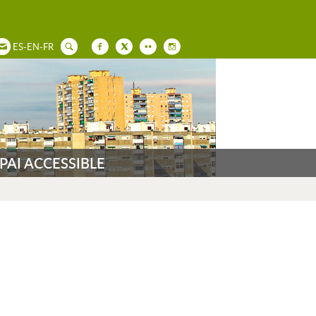
ES
-
EN
-
FR
PAI ACCESSIBLE