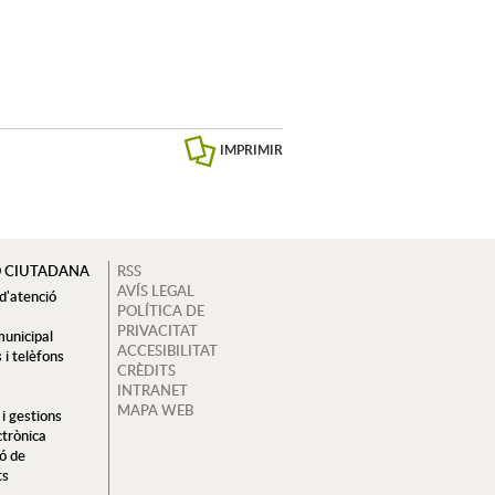
IMPRIMIR
Ó CIUTADANA
RSS
AVÍS LEGAL
 d'atenció
POLÍTICA DE
a
PRIVACITAT
municipal
ACCESIBILITAT
 i telèfons
CRÈDITS
INTRANET
MAPA WEB
i gestions
ctrònica
ió de
ts