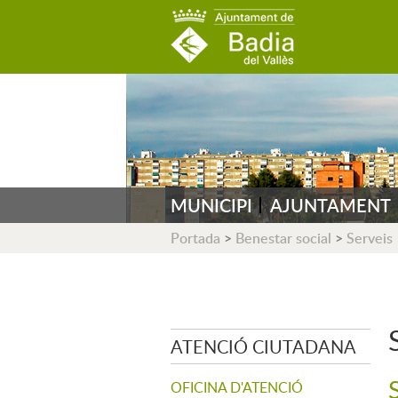
AJUNTAMENT DE B
MUNICIPI
AJUNTAMENT
Portada
>
Benestar social
>
Serveis
ATENCIÓ CIUTADANA
OFICINA D'ATENCIÓ