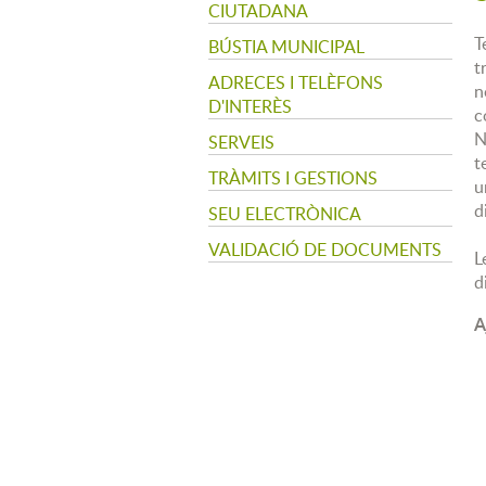
CIUTADANA
T
BÚSTIA MUNICIPAL
t
ADRECES I TELÈFONS
n
D'INTERÈS
c
N
SERVEIS
t
TRÀMITS I GESTIONS
u
d
SEU ELECTRÒNICA
VALIDACIÓ DE DOCUMENTS
L
d
A