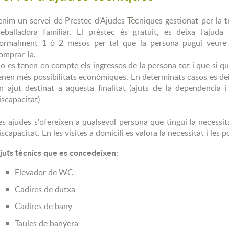
enim un servei de Prestec d'Ajudes Tècniques gestionat per la t
reballadora familiar. El préstec és gratuit, es deixa l'aju
ormalment 1 ó 2 mesos per tal que la persona pugui veure la
omprar-la.
o es tenen en compte els ingressos de la persona tot i que si q
enen més possibilitats econòmiques. En determinats casos es dei
n ajut destinat a aquesta finalitat (ajuts de la dependencia
iscapacitat)
es ajudes s'ofereixen a qualsevol persona que tingui la necessi
iscapacitat. En les visites a domicili es valora la necessitat i les 
juts tècnics que es concedeixen
:
Elevador de WC
Cadires de dutxa
Cadires de bany
Taules de banyera