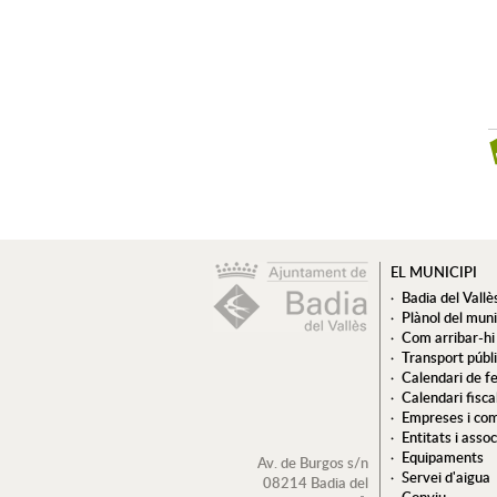
EL MUNICIPI
Badia del Vallè
Plànol del muni
Com arribar-hi
Transport públ
Calendari de fe
Calendari fisca
Empreses i co
Entitats i asso
Equipaments
Av. de Burgos s/n
Servei d'aigua
08214 Badia del
Conviu