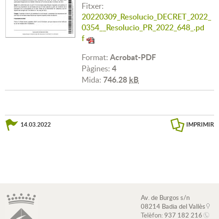
Fitxer:
20220309_Resolucio_DECRET_2022_
0354__Resolucio_PR_2022_648_.pd
f
Acrobat-PDF
Format:
4
Pàgines:
746.28
kB
Mida:
14.03.2022
IMPRIMIR
Av. de Burgos s/n
08214 Badia del Vallès
Telèfon:
937 182 216