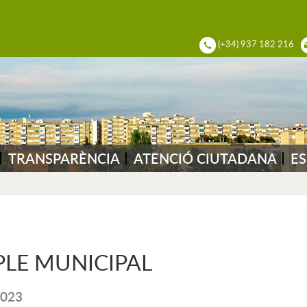
ADIA DEL VALLÈS
(+34) 937 182 216
TRANSPARÈNCIA
ATENCIÓ CIUTADANA
ES
PLE MUNICIPAL
023