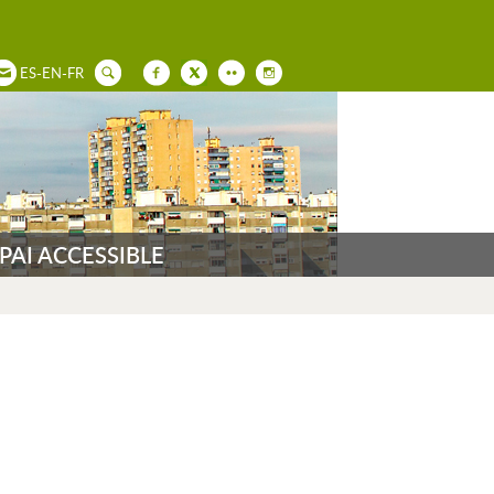
ES
-
EN
-
FR
PAI ACCESSIBLE