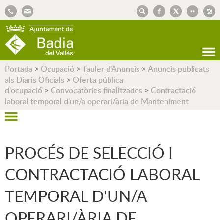
AJUNTAMENT DE BADIA DEL VALLÈS
Portada
>
Ocupació
>
Tauler d'Anuncis
>
Anuncis publicats
als Diaris Oficials
>
Oferta pública
d'ocupació
>
Convocatòries finalitzades
>
Contractació
laboral temporal d'un/a operari/ària de Manteniment
PROCÉS DE SELECCIÓ I
CONTRACTACIÓ LABORAL
TEMPORAL D'UN/A
OPERARI/ÀRIA DE