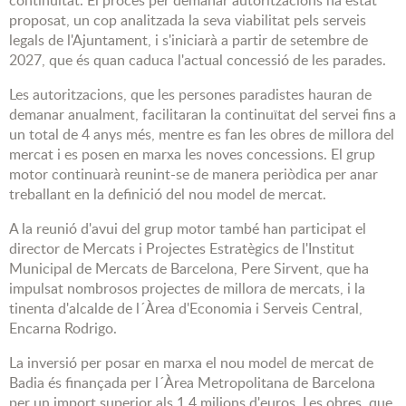
continuïtat. El procés per demanar autoritzacions ha estat
proposat, un cop analitzada la seva viabilitat pels serveis
legals de l'Ajuntament, i s'iniciarà a partir de setembre de
2027, que és quan caduca l'actual concessió de les parades.
Les autoritzacions, que les persones paradistes hauran de
demanar anualment, facilitaran la continuïtat del servei fins a
un total de 4 anys més, mentre es fan les obres de millora del
mercat i es posen en marxa les noves concessions. El grup
motor continuarà reunint-se de manera periòdica per anar
treballant en la definició del nou model de mercat.
A la reunió d'avui del grup motor també han participat el
director de Mercats i Projectes Estratègics de l'Institut
Municipal de Mercats de Barcelona, Pere Sirvent, que ha
impulsat nombrosos projectes de millora de mercats, i la
tinenta d'alcalde de l´Àrea d'Economia i Serveis Central,
Encarna Rodrigo.
La inversió per posar en marxa el nou model de mercat de
Badia és finançada per l´Àrea Metropolitana de Barcelona
per un import superior als 1,4 milions d'euros. Les obres, que