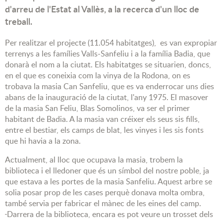
d'arreu de l'Estat al Vallès, a la recerca d'un lloc de
treball.
Per realitzar el projecte (11.
054 habitatges), es van expropiar
terrenys a les famílies Valls-Sanfeliu i a
la família Badia, que
donarà el nom a la ciutat. Els habitatges se
situarien, doncs,
en el que es coneixia com la vinya de la Rodona, on es
trobava
la masia Can Sanfeliu, que es va enderrocar uns dies
abans de la inauguració de la ciutat,
l'any 1975. El masover
de la masia San Feliu,
Blas Somolinos, va ser el primer
habitant de Badia. A la masia van créixer els seus sis fills,
entre el bestiar, els camps de blat, les vinyes i les sis fonts
que hi havia a la zona.
Actualment, al lloc que ocupava
la masia
,
trobem la
biblioteca i el lledoner que és un símbol del nostre poble, ja
que estava a les portes de la masia Sanfeliu. Aquest arbre se
solia posar prop de les cases perquè donava molta ombra,
també servia per fabricar el mànec de les eines del camp.
Darrera de la biblioteca, encara es pot veure un trosset dels