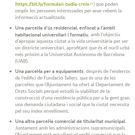
(
https://bit.ly/formulari-badia-creix
) que poden
omplir les persones interessades per anar rebent la
informació actualitzada.
Una parcel·la d’ús residencial, enfocat a l’àmbit
habitacional universitari i formatiu
, amb l'objectiu
d'apropar aquesta ciutat a la vida universitària per ser
un districte universitari, aprofitant que és el nucli urbà
més pròxim a la Universitat Autònoma de Barcelona
(UAB).
Una parcel·la per a equipaments
, després de l'enderroc
de l'edifici de Fundació Tallers, que és una de les
parcel·les que l'Ajuntament ha ofert al Departament de
Drets Socials perquè estudiï la viabilitat de la
construcció d'una residència pública per a la gent gran,
una demanda ciutadana i social que la ciutat necessita
pel seu índex envelliment.
Una altra parcel·la comercial de titularitat municipal
.
Juntament amb les administracions supramunicipals,
l'Ajuntament està estudiant el perfil comercial que la