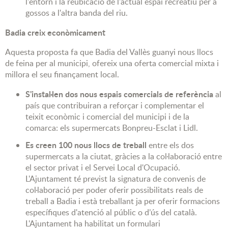
l'entorn i la reubicació de l'actual espai recreatiu per a
gossos a l'altra banda del riu.
Badia creix econòmicament
Aquesta proposta fa que Badia del Vallès guanyi nous llocs
de feina per al municipi, ofereix una oferta comercial mixta i
millora el seu finançament local.
S'instal·len dos nous espais comercials de referència
al
país que contribuiran a reforçar i complementar el
teixit econòmic i comercial del municipi i de la
comarca: els supermercats Bonpreu-Esclat i Lidl.
Es creen 100 nous llocs de treball
entre els dos
supermercats a la ciutat, gràcies a la col·laboració entre
el sector privat i el Servei Local d'Ocupació.
L'Ajuntament té previst la signatura de convenis de
col·laboració per poder oferir possibilitats reals de
treball a Badia i està treballant ja per oferir formacions
específiques d'atenció al públic o d’ús del català.
L'Ajuntament ha habilitat un formulari