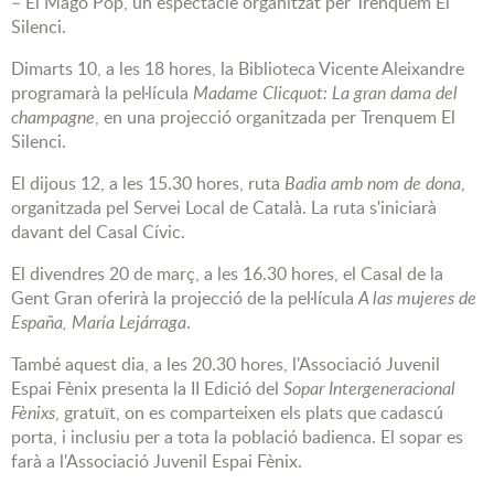
– El Mago Pop, un espectacle organitzat per Trenquem El
Silenci.
Dimarts 10, a les 18 hores, la Biblioteca Vicente Aleixandre
programarà la pel·lícula
Madame Clicquot: La gran dama del
champagne
, en una projecció organitzada per Trenquem El
Silenci.
El dijous 12, a les 15.30 hores, ruta
Badia amb nom de dona
,
organitzada pel Servei Local de Català. La ruta s'iniciarà
davant del Casal Cívic.
El divendres 20 de març, a les 16.30 hores, el Casal de la
Gent Gran oferirà la projecció de la pel·lícula
A las mujeres de
España, María Lejárraga
.
També aquest dia, a les 20.30 hores, l'Associació Juvenil
Espai Fènix presenta la II Edició del
Sopar Intergeneracional
Fènixs
, gratuït, on es comparteixen els plats que cadascú
porta, i inclusiu per a tota la població badienca. El sopar es
farà a l'Associació Juvenil Espai Fènix.