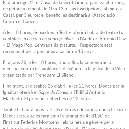
El diumenge 22, el Casal de la Gent Gran organitza el torneig
de petanca femení, de 10 a 13 h. Las inscripcions, al mateix
Casal, per 3 euros; el benefici es destinarà a l'Associació
Contra el Càncer.
A les 18 hores, Sensedrama Teatre oferirà l'obra de teatre
La
ventafocs ja no creu en prínceps blaus
, a l'Auditori Antonio Díaz
– El Mago Pop. L'entrada és gratuïta, i l'espectacle està
recomanat per a persones a partir de 13 anys.
El dijous 26, a les 18 hores, tindrà lloc la concentració
mensual contra les violències de gènere, a la plaça de la Vila i
organitzada per Trenquem El Silenci.
Finalment, el dissabte 25 d'abril, a les 21 hores, Dones per la
Igualtat oferirà el
Sopar de Dones
, a l'Edifici Antonio
Machado. El preu per cobert és de 22 euros.
També hi haurà activitats als centres educatius, com el Teatre
Debat Jess, que es farà amb l'alumnat de 4t d'ESO de
l'Institut Federica Montseny i els tallers de gènere per a
infants de 5è i 6è de primària a l'escola l'Oreneta, a càrrec de