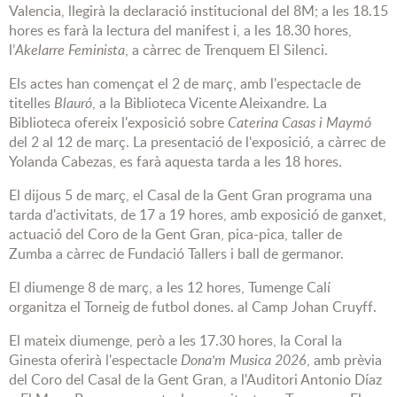
Valencia, llegirà la declaració institucional del 8M; a les 18.15
hores es farà la lectura del manifest i, a les 18.30 hores,
l’
Akelarre Feminista
, a càrrec de Trenquem El Silenci.
Els actes han començat el 2 de març, amb l'espectacle de
titelles
Blauró
, a la Biblioteca Vicente Aleixandre. La
Biblioteca ofereix l'exposició sobre
Caterina Casas i Maymó
del 2 al 12 de març. La presentació de l'exposició, a càrrec de
Yolanda Cabezas, es farà aquesta tarda a les 18 hores.
El dijous 5 de març, el Casal de la Gent Gran programa una
tarda d'activitats, de 17 a 19 hores, amb exposició de ganxet,
actuació del Coro de la Gent Gran, pica-pica, taller de
Zumba a càrrec de Fundació Tallers i ball de germanor.
El diumenge 8 de març, a les 12 hores, Tumenge Calí
organitza el Torneig de futbol dones. al Camp Johan Cruyff.
El mateix diumenge, però a les 17.30 hores, la Coral la
Ginesta oferirà l'espectacle
Dona'm Musica 2026
, amb prèvia
del Coro del Casal de la Gent Gran, a l'Auditori Antonio Díaz