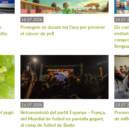
16.07.2026
16.07.
n
Protegeix-te durant tot l'any per prevenir
Els com
itiu
el càncer de pell
entitat
compro
llengua
14.07.2026
13.07.
el pugó
Retransmissió del partit Espanya – França,
Present
del Mundial de futbol en pantalla gegant,
de mill
al camp de futbol de Badia