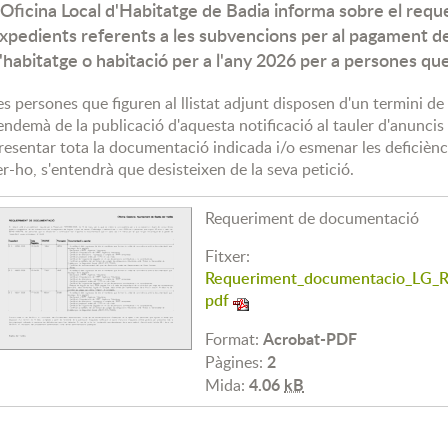
'Oficina Local d'Habitatge de Badia informa sobre el re
xpedients referents a les subvencions per al pagament de
'habitatge o habitació per a l'any 2026 per a persones qu
es persones que figuren al llistat adjunt disposen d'un termini de
'endemà de la publicació d'aquesta notificació al tauler d'anuncis
resentar tota la documentació indicada i/o esmenar les deficiènc
er-ho, s'entendrà que desisteixen de la seva petició.
Requeriment de documentació
Fitxer:
Requeriment_documentacio_LG_R
pdf
Acrobat-PDF
Format:
2
Pàgines:
4.06
kB
Mida: