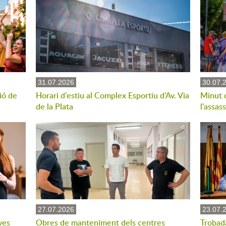
31.07.2026
30.07.
ió de
Horari d'estiu al Complex Esportiu d'Av. Via
Minut 
de la Plata
l'assas
27.07.2026
23.07.
ves
Obres de manteniment dels centres
Trobad