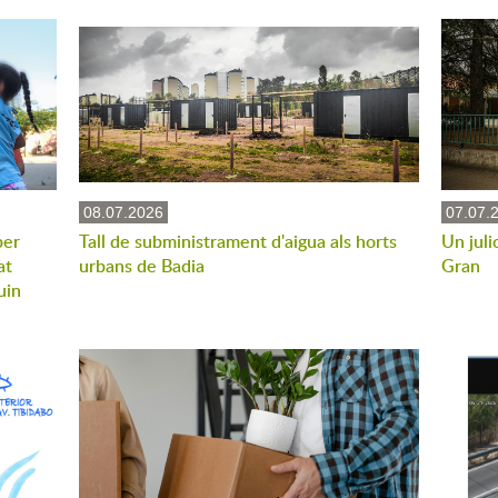
08.07.2026
07.07.
per
Tall de subministrament d'aigua als horts
Un juli
at
urbans de Badia
Gran
uin