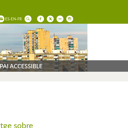
ES
-
EN
-
FR
PAI ACCESSIBLE
atge sobre