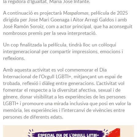
la regidora d'Igualtat, María José Infante.
A continuació es projectarà
Maspalomas
, pel·lícula de 2025
dirigida per Jose Mari Goenaga i Aitor Arregi Galdos i amb
José Ramón Soroiz, com a actor principal, que ha aconseguit
nombrosos premis per la seva interpretació.
Un cop finalitzada la pel·lícula, tindrà lloc un col·loqui
intergeneracional per compartir impressions, emocions i
reflexions.
Amb aquesta activitat es vol commemorar el Dia
Internacional de l'Orgull LGBTI+, mitjançant un espai de
trobada, reflexió i diàleg entre generacions. L'activitat vol
fomentar el respecte a la diversitat afectiva, sexual i de
gènere, donar visibilitat a les experiències de les persones
LGBTI+ i promoure una mirada inclusiva que posi en valor la
memòria, les experiències i l'intercanvi de vivències entre
persones de diferents edats.