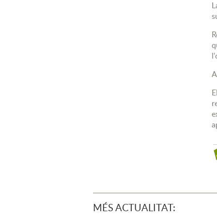
L
s
R
q
l
A
E
r
e
a
MÉS ACTUALITAT: