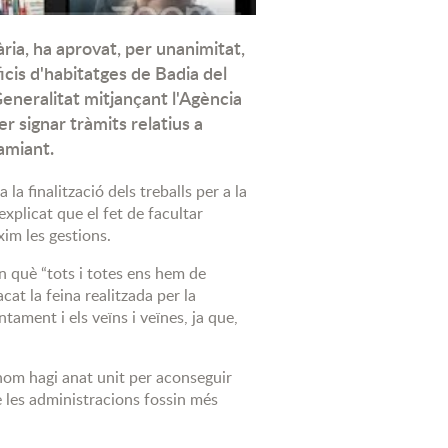
ària, ha aprovat, per unanimitat,
 2021
ficis d'habitatges de Badia del
Generalitat mitjançant l'Agència
r signar tràmits relatius a
'amiant.
 finalització dels treballs per a la
explicat que el fet de facultar
xim les gestions.
en què “tots i totes ens hem de
acat la feina realitzada per la
ntament i els veïns i veïnes, ja que,
hom hagi anat unit per aconseguir
e les administracions fossin més