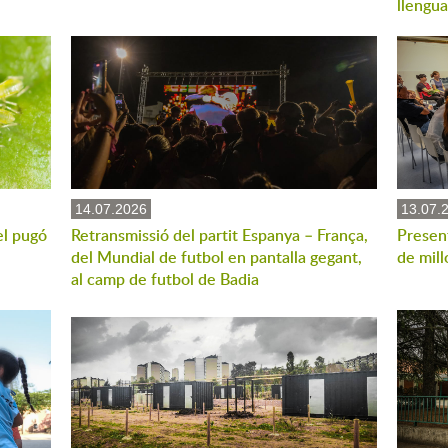
llengua
14.07.2026
13.07.
el pugó
Retransmissió del partit Espanya – França,
Present
del Mundial de futbol en pantalla gegant,
de mill
al camp de futbol de Badia