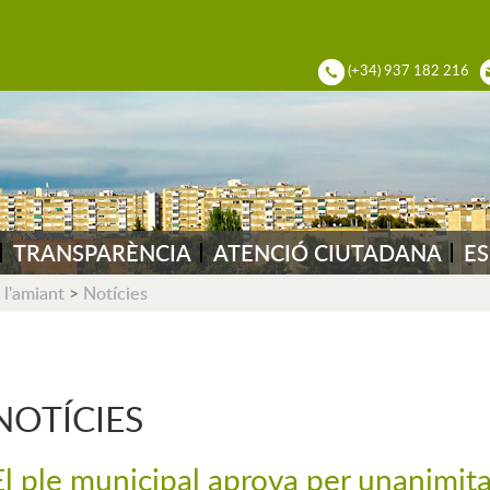
ADIA DEL VALLÈS
(+34) 937 182 216
TRANSPARÈNCIA
ATENCIÓ CIUTADANA
ES
 l'amiant
>
Notícies
NOTÍCIES
El ple municipal aprova per unanimitat