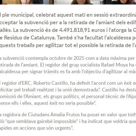
l ple municipal, celebrat aquest matí en sessió extraordin
Ple Extraordinari de 22 de desembre de
cceptar la subvenció per a la retirada de l'amiant dels edi
allès. La subvenció és de 4.491.818,91 euros i l'atorga la 
e Residus de Catalunya. També s'ha facultat l'alcaldessa pe
quests treballs per agilitzar tot el possible la retirada de l
a subvenció contempla octubre de 2025 com a data màxima per a la
etirada de l'amiant. El regidor del grup socialista Rafael Moya ha 
'alcaldessa per signar tràmits es fa amb l'objectiu d'agilitzar al mà
l regidor d'ERC, Roberto Castillo, ha definit l'acord com un èxit 
elicitar pel treball realitzat i la unió demostrada”. Castillo ha dest
omissió de l'Amiant, els grups polítics, el personal tècnic de l'Aju
sense ells i elles, aquest èxit no seria possible”.
a regidora de Ciutadans Amalia Frutos ha posat en valor que tot
llò “que semblava gairebé impossible” i ha indicat que voldria qu
àpides en accions que són urgents”.