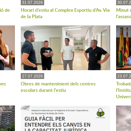
31.07.2026
30.07.
ió de
Horari d'estiu al Complex Esportiu d'Av. Via
Minut 
de la Plata
l'assas
27.07.2026
23.07.
ves
Obres de manteniment dels centres
Trobad
escolars durant l'estiu
l'Insti
Univers