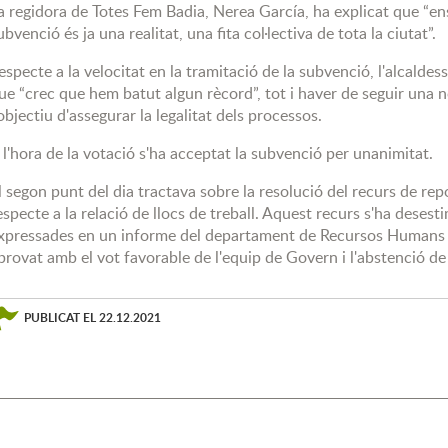
a regidora de Totes Fem Badia, Nerea García, ha explicat que “ens
ubvenció és ja una realitat, una fita col·lectiva de tota la ciutat”.
especte a la velocitat en la tramitació de la subvenció, l'alcalde
ue “crec que hem batut algun rècord”, tot i haver de seguir una 
'objectiu d'assegurar la legalitat dels processos.
 l'hora de la votació s'ha acceptat la subvenció per unanimitat.
l segon punt del dia tractava sobre la resolució del recurs de rep
especte a la relació de llocs de treball. Aquest recurs s'ha deses
xpressades en un informe del departament de Recursos Humans d
provat amb el vot favorable de l'equip de Govern i l'abstenció de 
PUBLICAT EL
22.12.2021