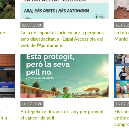
22.07.2026
21.07.
 de
Guia de capacitat jurídica per a persones
La foto
amb discapacitat, a l'Espai Accessible del
Munici
web de l'Ajuntament
16.07.2026
16.07.
n
Protegeix-te durant tot l'any per prevenir
Els com
itiu
el càncer de pell
entitat
compro