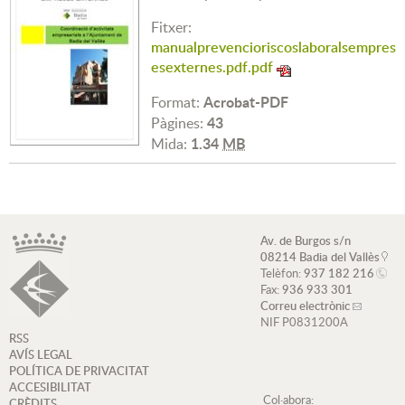
Fitxer:
manualprevencioriscoslaboralsempres
esexternes.pdf.pdf
Acrobat-PDF
Format:
43
Pàgines:
1.34
MB
Mida:
Av. de Burgos s/n
08214 Badia del Vallès
Telèfon:
937 182 216
Fax:
936 933 301
Correu electrònic
NIF P0831200A
RSS
AVÍS LEGAL
POLÍTICA DE PRIVACITAT
ACCESIBILITAT
Col·abora:
CRÈDITS