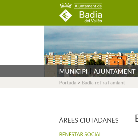
AJUNTAMENT DE B
MUNICIPI
AJUNTAMENT
Portada
>
Badia retira l'amiant
ÀREES CIUTADANES
BENESTAR SOCIAL