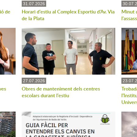
31.07.2026
30.07.
ió de
Horari d'estiu al Complex Esportiu d'Av. Via
Minut 
de la Plata
l'assas
27.07.2026
23.07.
ves
Obres de manteniment dels centres
Trobad
escolars durant l'estiu
l'Insti
Univers