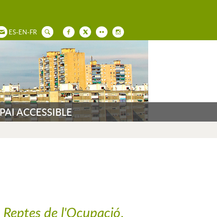
ES
-
EN
-
FR
PAI ACCESSIBLE
a
Reptes de l'Ocupació
,