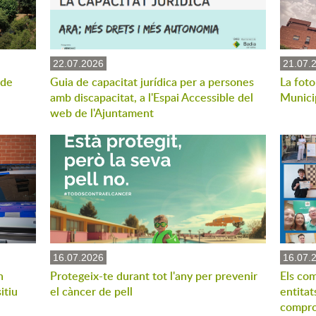
22.07.2026
21.07.
 de
Guia de capacitat jurídica per a persones
La foto
amb discapacitat, a l'Espai Accessible del
Munici
web de l'Ajuntament
16.07.2026
16.07.
n
Protegeix-te durant tot l'any per prevenir
Els com
itiu
el càncer de pell
entitat
compro