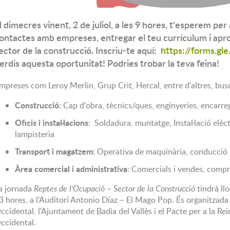
l dimecres vinent, 2 de juliol, a les 9 hores, t'esperem pe
ontactes amb empreses, entregar el teu currículum i apro
ector de la construcció. Inscriu-te aquí:
https://forms.
erdis aquesta oportunitat! Podries trobar la teva feina!
mpreses com Leroy Merlin, Grup Crit, Hercal, entre d'altres, bus
Construcció
: Cap d'obra, tècnics/ques, enginyeries, encarreg
Oficis i instal·lacions
: Soldadura, muntatge, Instal·lació elèct
lampisteria
Transport i magatzem
: Operativa de maquinària, conducció
Àrea comercial i administrativa
: Comercials i vendes, compr
a jornada
Reptes de l'Ocupació – Sector de la Construcció
tindrà llo
3 hores, a l'Auditori Antonio Díaz – El Mago Pop. És organitzada
ccidental, l'Ajuntament de Badia del Vallès i el Pacte per a la Rei
ccidental.