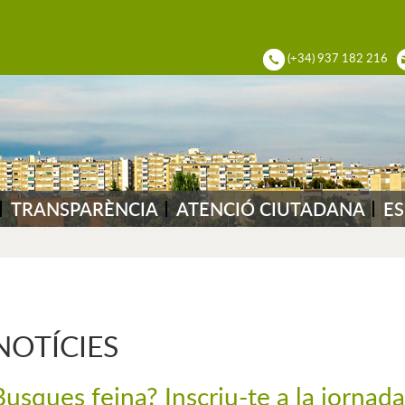
ADIA DEL VALLÈS
(+34) 937 182 216
TRANSPARÈNCIA
ATENCIÓ CIUTADANA
ES
NOTÍCIES
Busques feina? Inscriu-te a la jornad