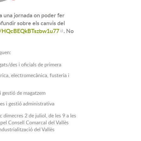
r a una jornada on poder fer
fundir sobre els canvis del
gle/HQcBEQkBTszbw1u77
. No
quen:
ats/des i oficials de primera
rica, electromecànica, fusteria i
 i gestió de magatzem
es i gestió administrativa
c dimecres 2 de juliol, de les 9 a les
 pel Consell Comarcal del Vallès
ndustrialització del Vallès